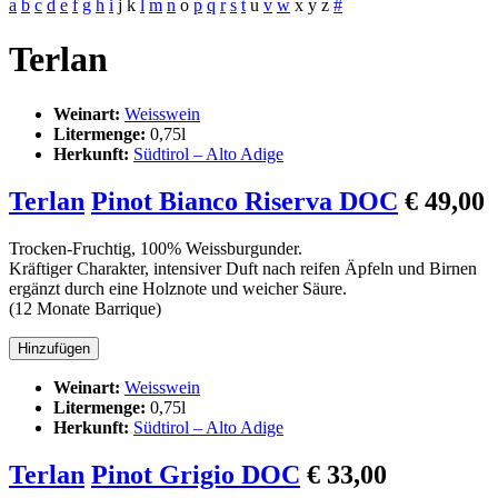
a
b
c
d
e
f
g
h
i
j
k
l
m
n
o
p
q
r
s
t
u
v
w
x
y
z
#
Terlan
Weinart:
Weisswein
Litermenge:
0,75l
Herkunft:
Südtirol – Alto Adige
Terlan
Pinot Bianco Riserva DOC
€ 49,00
Trocken-Fruchtig, 100% Weissburgunder.
Kräftiger Charakter, intensiver Duft nach reifen Äpfeln und Birnen
ergänzt durch eine Holznote und weicher Säure.
(12 Monate Barrique)
Weinart:
Weisswein
Litermenge:
0,75l
Herkunft:
Südtirol – Alto Adige
Terlan
Pinot Grigio DOC
€ 33,00